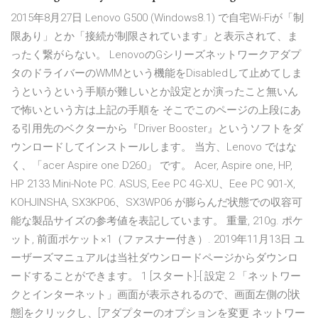
2015年8月27日 Lenovo G500 (Windows8.1) で自宅Wi-Fiが「制
限あり」とか「接続が制限されています」と表示されて、ま
ったく繋がらない。 LenovoのGシリーズネットワークアダプ
タのドライバーのWMMという機能をDisabledして止めてしま
うというという手順が難しいとか設定とか演ったこと無いん
で怖いという方は上記の手順を そこでこのページの上段にあ
る引用先のベクターから『Driver Booster』というソフトをダ
ウンロードしてインストールします。 当方、Lenovo ではな
く、「acer Aspire one D260」 です。 Acer, Aspire one, HP,
HP 2133 Mini-Note PC. ASUS, Eee PC 4G-XU、Eee PC 901-X,
KOHJINSHA, SX3KP06、SX3WP06 が膨らんだ状態での収容可
能な製品サイズの参考値を表記しています。 重量, 210g. ポケ
ット, 前面ポケット×1（ファスナー付き）. 2019年11月13日 ユ
ーザーズマニュアルは当社ダウンロードページからダウンロ
ードすることができます。 1 [スタート]-[ 設定 2 「ネットワー
クとインターネット」画面が表示されるので、画面左側の[状
態]をクリックし、[アダプターのオプションを変更 ネットワー