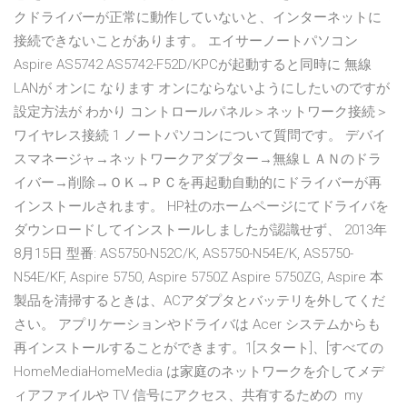
クドライバーが正常に動作していないと、インターネットに
接続できないことがあります。 エイサーノートパソコン
Aspire AS5742 AS5742-F52D/KPCが起動すると同時に 無線
LANが オンに なります オンにならないようにしたいのですが
設定方法が わかり コントロールパネル＞ネットワーク接続＞
ワイヤレス接続 1 ノートパソコンについて質問です。 デバイ
スマネージャ→ネットワークアダプター→無線ＬＡＮのドラ
イバー→削除→ＯＫ→ＰＣを再起動自動的にドライバーが再
インストールされます。 HP社のホームページにてドライバを
ダウンロードしてインストールしましたが認識せず、 2013年
8月15日 型番: AS5750-N52C/K, AS5750-N54E/K, AS5750-
N54E/KF, Aspire 5750, Aspire 5750Z Aspire 5750ZG, Aspire 本
製品を清掃するときは、ACアダプタとバッテリを外してくだ
さい。 アプリケーションやドライバは Acer システムからも
再インストールすることができます。1[スタート]、[すべての
HomeMediaHomeMedia は家庭のネットワークを介してメデ
ィアファイルや TV 信号にアクセス、共有するための my