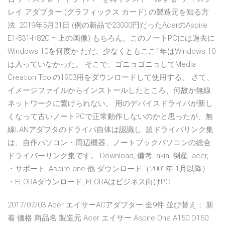
レイ アダプター (グラフィックス カード) の製造元を知る方
法. 2019年5月31日 (例の新品で23000円だったAcerのAspire
E1-531-H82C = 上の画像) もちろん、このノートPCには過去に
Windows 10を何度か ただ、少なくともここ1年はWindows 10
は入っていなかった。 そこで、ゴニョゴニョしてMedia
Creation Toolの1903用をダウンロードして使用する。 さて、
イメージファイルからインストールしたところ、何故か無線
ネットワークに繋げられない。 用のデバイスドライバが新し
くなって古いノートPCで正常動作しないのかと思ったが、無
線LANアダプタのドライバ自体は認識し 超ドライバリンク集
は、自作パソコン・周辺機器、ノートブックパソコンの総合
ドライバーリンク集です。 Download, 備考. akia, 倒産. acer,
・サポート, Aspire one 他 ダウンロード（2001年 1月以降）
・FLORAダウンロード, FLORAはビジネス向けPC.
2017/07/03 Acer エイサーACアダプター 全9件 並び替え： 新
着 価格 商品名 製造元 Acer エイサー Aspire One A150 D150