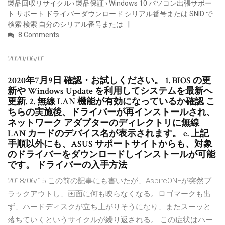
製品回収リサイクル › 製品保証 › Windows 10 パソコン出張サポー
ト サポート ドライバーダウンロード シリアル番号または SNID で
検索 検索 自分のシリアル番号または
8 Comments
2020/06/01
2020年7月9日 確認・お試しください。 1. BIOS の更
新や Windows Update を利用してシステムを最新へ
更新. 2. 無線 LAN 機能が有効になっているか確認 こ
ちらの実施後、ドライバーが再インストールされ、
ネットワーク アダプターのディレクトリに無線
LAN カードのデバイス名が表示されます。 e. 上記
手順以外にも、ASUS サポートサイトからも、対象
のドライバーをダウンロードしインストールが可能
です。 ドライバーの入手方法
2018/06/15 この前の記事にも書いたが、AspireONEが突然ブ
ラックアウトし、画面に何も映らなくなる。ロゴマークも出
ず、ハードディスクが立ち上がりそうになり、またスーッと
落ちていくというサイクルが繰り返される。 この症状はハー