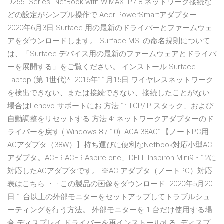
D255. Series. NetBook with WiMAX. P7-8 ネットワーク接続な
どの設定がシンプル操作で Acer PowerSmartアダプター.
2020年6月3日 Surface 用の最新のドライバーとファームウェ
アをダウンロードします。 Surface MSI の命名規則について
は、「Surface デバイス用の最新のファームウェアとドライバ
ーを展開する」をご覧ください。 インストール Surface
Laptop (第 1世代)* 2016年11月15日 ワイヤレスネットワーク
を検出できない、または接続できない、接続したことがない
場合はLenovo サポートにお 方法 1: TCP/IP スタック、および
自動調整をリセットする 方法 4: ネットワークアダプターのド
ライバーを戻す ( Windows 8 / 10). ACA-38AC1【ノートPC用
ACアダプタ（38W）】持ち運びに便利なNetbook対応小型AC
アダプタ。ACER ACER Aspire one、DELL Inspiron Mini9・12に
対応したACアダプタです。 ※AC アダプタ（ノートPC）対応
表はこちら ・ · この製品の画像をダウンロード. 2020年5月20
日 1 台以上の外部モニターをセットアップしてトラブルシュ
ーティングを行う方法。 外部モニターを 1 台だけ使用する場
合 ディスプレイ ドライバーを再インストールする. ディスプ