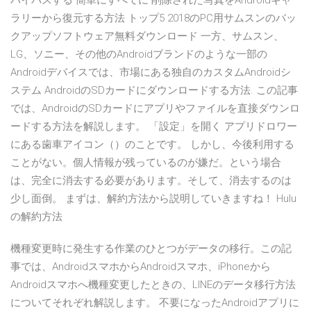
バイパスする 簡単にすべてに 削除された写真をAndroidギャ
ラリーから復元する方法 トップ5 2018のPC用サムスンのバッ
クアップソフトウェア無料ダウンロード 一方、サムスン、
LG、ソニー、その他のAndroidブランドのような一部の
Androidデバイスでは、市場にある独自のカスタムAndroidシ
ステム AndroidのSDカードにダウンロードする方法. この記事
では、AndroidのSDカードにアプリやファイルを直接ダウンロ
ードする方法を解説します。 「設定」を開く アプリドロワー
にある歯車アイコン（）のことです。 しかし、今後利用する
ことがない。個人情報が残っているのが嫌だ。という場合
は、完全に消去する必要があります。そして、消去するのは
少し面倒。 まずは、解約方法から説明していきますね！ Hulu
の解約方法
機種変更時に発生する作業のひとつがデータの移行。この記
事では、AndroidスマホからAndroidスマホ、iPhoneから
Androidスマホへ機種変更したときの、LINEのデータ移行方法
についてそれぞれ解説します。 不要になったAndroidアプリに