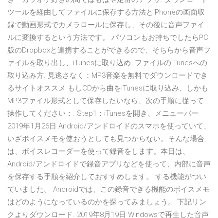
ツールを経由してファイルに保存する方法とiPhoneの画面収
録で動画形式でカメラロールに保存し、その後に音声ファイ
ルに変換するという方法です。 パソコンもお持ちでしたらPC
版のDropboxと連携することができるので、そちらから音声フ
ァイルを取り出し、iTunesに取り込め ファイルのiTunesへの
取り込み方. 見逃さなく：MP3音楽を無料でダウンロードでき
るサイトオススメ もしCDから曲をiTunesに取り込み、しかも
MP3ファイル形式として保存したいなら、次の手順に従って
操作してください：. Step1：iTunesを開き、メニューバー
2019年1月26日 Android/アンドロイドのスマホを使っていて、
いざボイスメモを使おうとしても見つからない。そんな場合
は、ボイスレコーダーを使って録音をします。本日は、
Android/アンドロイドで録音アプリなどを使って、内部に音声
を保存する手順を紹介しておすすめします。 する機能がつい
ていました。 Androidでは、この録音できる機能のボイスメモ
はどのようになっているのかを探ってみましょう。 下記リン
クよりダウンロード. 2019年8月19日 Windowsで再生した音声