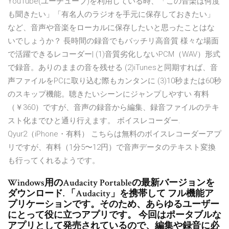
YouTube(ユーチューブ)を利用している時、「この音楽は何度
も聞きたい」「有名人のラジオを手元に保存しておきたい」
など、音声や音楽をローカルに保存したいと思ったことはな
いでしょうか？ 長時間の録音でもバッチリ高音質 様々な場面
で活躍できるレコーダー| (1)音質劣化しないPCM（WAV）形式
で録音。ありのままの音を残せる (2)iTunesと同期すれば、音
声ファイルをPCに取り込む際もカンタンに (3)10秒または60秒
のスキップ機能。聴きたいシーンにジャンプしやすい 有料
（￥360）ですが、音声の録音から編集、録音ファイルのテキ
スト化までひと通り行えます。 ボイスレコーダー.
Qyur2（iPhone・有料） こちらは無料のボイスレコーダーアプ
リですが、有料（1分5〜12円）で音声データのテキスト変換
も行ってくれるようです。
Windows用のAudacity Portableの最新バージョンを
ダウンロード. 「Audacity」を携帯して フル機能ア
プリケーションです。そのため、あらゆるユーザー
にとって役に立つアプリです。 今回はポータブルな
アプリとして発売されているので、編集や録音に必