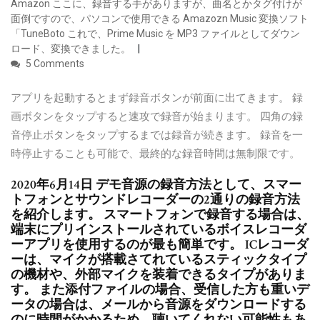
Amazon ここに、録音する手がありますが、曲名とかタグ付けが
面倒ですので、パソコンで使用できる Amazozn Music 変換ソフト
「TuneBoto これで、Prime Music を MP3 ファイルとしてダウン
ロード、変換できました。
5 Comments
アプリを起動するとまず録音ボタンが前面に出てきます。 録
画ボタンをタップすると速攻で録音が始まります。 四角の録
音停止ボタンをタップするまでは録音が続きます。 録音を一
時停止することも可能で、最終的な録音時間は無制限です。
2020年6月14日 デモ音源の録音方法として、スマー
トフォンとサウンドレコーダーの2通りの録音方法
を紹介します。 スマートフォンで録音する場合は、
端末にプリインストールされているボイスレコーダ
ーアプリを使用するのが最も簡単です。 ICレコーダ
ーは、マイクが搭載さてれているスティックタイプ
の機材や、外部マイクを装着できるタイプがありま
す。 また添付ファイルの場合、受信した方も重いデ
ータの場合は、メールから音源をダウンロードする
のに時間がかかるため、聴いてくれない可能性もあ