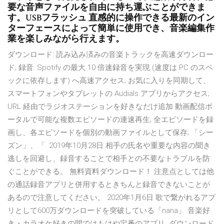
要な音声ファイルを自由に持ち運ぶことができま
す。USBフラッシュ 直感的に操作できる最新のイン
ターフェースによって簡単に使用でき、音楽編集作
業を楽しみながら行えます。
ダウンロード: 読み込み済みの音楽トラックを高速ダウンロー
ド; 録音: Spotify の最大 10 倍速録音を実現 (速度は PC のスペ
ックに依存します) へ高速アクセス; お気に入りを同期して、
スマートフォンやタブレットの Audials アプリからアクセス;
URL 経由でラジオステーションを好きなだけ追加 動画配信ポ
ータルで可能な複数エピソードの連速再生; 全エピソードを録
画し、各エピソードを個別の動画ファイルとして保存; 「シー
ズン」、「 2019年10月28日 相手の氏名や重要な内容の聞き
逃しを回避し、録音することで相手との不要なトラブルを防
ぐことができる。 無料資料ダウンロード！ 注意点としては他
の通話録音アプリと併用するときちんと録音できないことが
あるので注意してください。 2020年1月6日 歌で繋がれるアプ
リとして600万ダウンロードを突破している「nana」 音楽好
き・カラオケ好きの間ではもはや定番のアプリ. ダウンロード