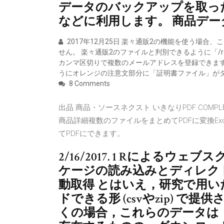
データのバックアップを取っ
などに利用します。 商品デ
2017年12月25日 楽々通販2の機能を使う場
せん。 楽々通販2のファイルと判別できるように「/ra
カンマ区切りで複数のメールアドレスを登録できます。
うにオレンジの注意文部分に「証明書ファイル」が
8 Comments
出品 商品・ソースネクスト いきなりPDF COMPLETE
商品詳細複数のファイルをまとめてPDFに変換Ex
てPDFにできます。
2/16/2017. 1 Rによるウ
ケージの読み込みとディレクト
動取得 とはいえ，研究で用
ドできる形 (csvやzip) 
くの場合，これらのデータは