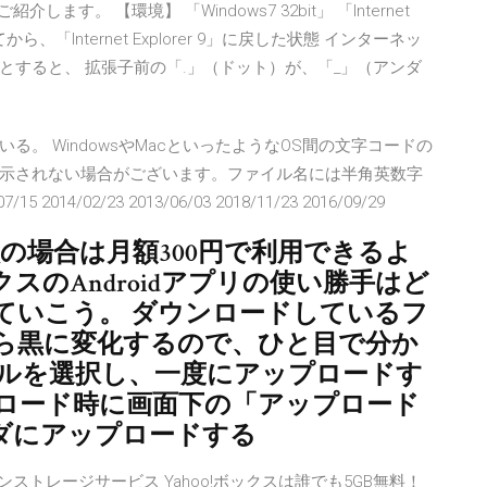
ます。 【環境】 「Windows7 32bit」 「Internet
0」にしてから、「Internet Explorer 9」に戻した状態 インターネッ
すると、 拡張子前の「.」（ドット）が、「_」（アンダ
。 WindowsやMacといったようなOS間の文字コードの
示されない場合がございます。ファイル名には半角英数字
/02/23 2013/06/03 2018/11/23 2016/09/29
ム会員の場合は月額300円で利用できるよ
ックスのAndroidアプリの使い勝手はど
ていこう。 ダウンロードしているフ
ら黒に変化するので、ひと目で分か
イルを選択し、一度にアップロードす
ロード時に画面下の「アップロード
ダにアップロードする
ANのオンラインストレージサービス Yahoo!ボックスは誰でも5GB無料！