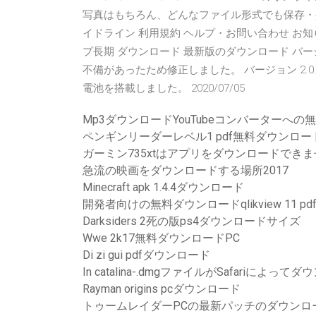
写真はもちろん、どんなファイル形式でも保存・共
イドライン 利用規約 ヘルプ・お問い合わせ お知らせ
プ長期 ダウンロード 最新版のダウンロード バージョン
不備があったため修正しました。 バージョン 2.0.
電池を搭載しました。 2020/07/05
Mp3ダウンロードYouTubeコンバーターへの
ペンギンリーダーレベル1 pdf無料ダウンロー
ガーミン735xtはアプリをダウンロードでき
急流の映画をダウンロードする場所2017
Minecraft apk 1.4.4ダウンロード
開発者向けの無料ダウンロードqlikview 11 pd
Darksiders 2死の版ps4ダウンロードサイズ
Wwe 2k17無料ダウンロードPC
Di zi gui pdfダウンロード
In catalina-.dmgファイルがSafariによ
Rayman origins pcダウンロード
トゥームレイダーPCの最新パッチのダウンロ