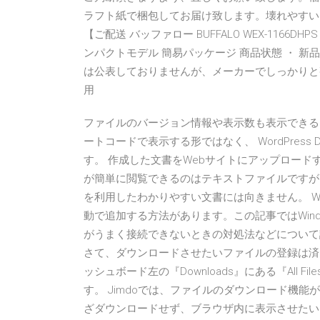
ラフト紙で梱包してお届け致します。壊れやすい
【ご配送 バッファロー BUFFALO WEX-1166DHPS ★ 
ンパクトモデル 簡易パッケージ 商品状態 ・ 
は公表しておりませんが、メーカーでしっかりと整
用
ファイルのバージョン情報や表示数も表示できる
ートコードで表示する形ではなく、 WordPress D
す。 作成した文書をWebサイトにアップロー
が簡単に閲覧できるのはテキストファイルですが
を利用したわかりやすい文書には向きません。 Wi
動で追加する方法があります。この記事ではWin
がうまく接続できないときの対処法などについて
さて、ダウンロードさせたいファイルの登録は済
ッシュボード左の『Downloads』にある『All
す。 Jimdoでは、ファイルのダウンロード機
ざダウンロードせず、ブラウザ内に表示させたいと