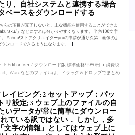
たり、自社システムと連携する場合
ータベースをダウンロードする
合、こちらの項目が完了しないと、主な機能を使用することができま
kuraku/」などにすれば分かりやすくなります。 半角100文字
 Yahoo!ストアクリエイターproの申請が通り次第、画像のよ
ダウンロードできるようになります。
 Edition Ver.7 ダウンロード版 標準価格9,980円 ＋消費税
cel、Wordなどのファイルは、ドラッグ＆ドロップでまとめ
ェブスクレイピング; 2 セットアップ：パッ
リ設定; 3 ウェブ上のファイルの自
いたいデータが常に簡単にダウンロー
で提供されている訳ではない． しかし，多
「文字の情報」としてはウェブ上に