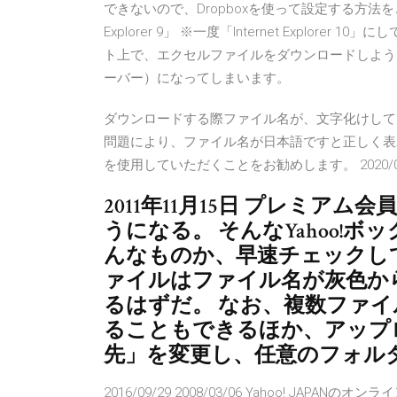
できないので、Dropboxを使って設定する方法をご紹介し
Explorer 9」 ※一度「Internet Explorer 1
ト上で、エクセルファイルをダウンロードしようと
ーバー）になってしまいます。
ダウンロードする際ファイル名が、文字化けしている
問題により、ファイル名が日本語ですと正しく表
を使用していただくことをお勧めします。 2020/07/15 2014
2011年11月15日 プレミア
うになる。 そんなYahoo!ボ
んなものか、早速チェックし
ァイルはファイル名が灰色か
るはずだ。 なお、複数ファ
ることもできるほか、アップ
先」を変更し、任意のフォル
2016/09/29 2008/03/06 Yahoo! JAP