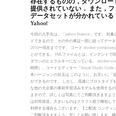
存在するものの，ダウンロードし
提供されていない． また，
データセットが分かれている
Yahoo!
今回の入手先は、「yahoo finance」です。
ドできるので、その中の東証一部に絞ってデータ
2010〜現在までです。 コード docker-co
とができる。 YMLファイルとは、インデントで
ダウンのヒエラルキーになっている。 docker-comp
時間）、コードエディター「Visual Studio C
本バージョンの目玉は このように、お互いに「
ができるのです。 しかし、迅速にプロトタイプを
な他の大企業の事前学習済みモデルを使用するの
ますので、詳しくは写真にてご判断頂きますよう
は封筒発送。大きいものはクラフト紙で梱包して
利用する場合もございます。【ご配送 コンディ
ご判断頂きますよう、宜しくお願い致します。梱