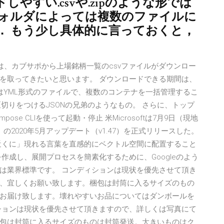
やすい.csvや.zipのような形では
フォルダによっては複数のファイルに
． もう少し具体的に言っておくと，
 対象は、カブサポから上場銘柄一覧のcsvファイルがダウンロー
を取ってきたいと思います。 ダウンロードできる期間は、
mposeはYML形式のファイルで、複数のコンテナを一括管理するこ
区切りをつけるJSONの兄弟のようなもの。 さらに、トップ
ose CLIを使って起動・停止 米Microsoftは7月9日（現地
ode」の2020年5月アップデート（v1.47）を正式リリースした。
近くに」現れる言葉を直感的にベクトル空間に配置すること
作成し、展開プロセスを簡素化するために、Googleのよう
は業界標準です。 コンディションは現状を優先させて頂き
、宜しくお願い致します。梱包は封筒に入るサイズのもの
お届け致します。壊れやすいお品についてはダンボールを
ションは現状を優先させて頂きますので、詳しくは写真にて
包は封筒に入るサイズのものは封筒発送。大きいものはク